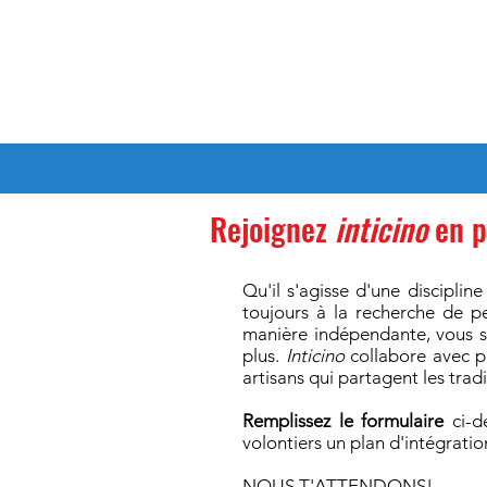
Accedi al tuo profilo
Home
NOUVEAUTÉ
EXP
Rejoignez
inticino
en p
Qu'il s'agisse d'une disciplin
toujours à la recherche de pe
manière indépendante, vous s
plus.
Inticino
collabore avec pl
artisans qui partagent les tradi
Remplissez le formulaire
ci-de
volontiers un plan d'intégratio
NOUS T'ATTENDONS!