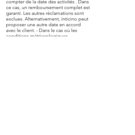
compter de la date des activités . Dans
ce cas, un remboursement complet est
garanti. Les autres réclamations sont
exclues. Alternativement, inticino peut
proposer une autre date en accord
avec le client. - Dans le cas où les
conditions météorologiques
empêchent la réalisation de l'activité
inticino ou le partenaire responsable
de la conduction peut annuler même à
court terme et offrir au client une autre
date ou un remboursement du prix
payé. - Si le client ne remplit pas les
conditions d'éligibilité requises par
inticino ou le partenaire pour l'exercice
d'une activité donnée, ou est dans un
état manifestement insuffisant pour
l'exercice normal de l'activité, il peut
être exclu de la participation sans avoir
droit à aucun remboursement. Ce droit
est également réservé au partenaire
présent à l'activité et responsable de sa
sécurité et de sa gestion.