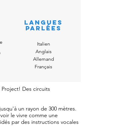
LANGUES
PARLÉES
e
Italien
Anglais
n
Allemand
Français
Project! Des circuits
t jusqu'à un rayon de 300 mètres.
uvoir le vivre comme une
dés par des instructions vocales