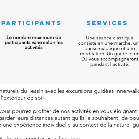
participants
SERVICES
Le nombre maximum de
Une séance classique
participants varie selon les
consiste en une marche, un
activités
danse extatique et une
méditation. Un guide et u
DJ vous accompagneront
pendant l'activité.
naturels du Tessin avec les excursions guidées Innerwalk 
 l'extérieur de soi»!
, vous pourrez profiter de nos activités en vous éloignan
arder leurs distances autant qu'ils le souhaitent, de po
e expérience individuelle au contact de la nature, gui
et de se connecter avec la nature.