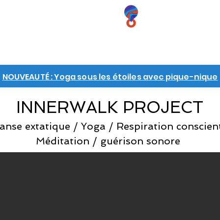
ÉRIENCES
CHEQUES-CADEAUX
GROUPES
INFO
NOUVEAUTÉ : Yoga sous les étoiles avec pique-nique
INNERWALK PROJECT
anse extatique / Yoga / Respiration conscien
Méditation / guérison sonore