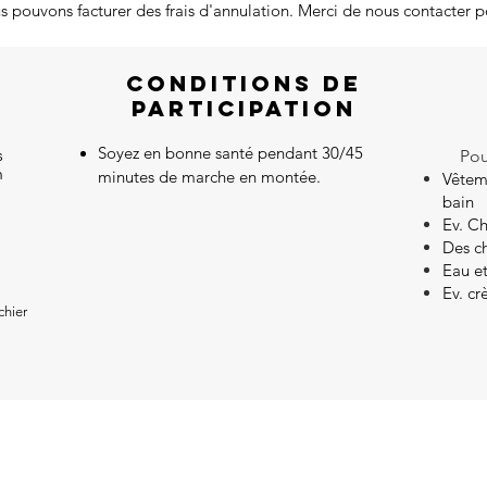
ous pouvons facturer des frais d'annulation. Merci de nous contacter
CONDITIONS DE
PARTICIPATION
Soyez en bonne santé pendant 30/45
s
Pou
n
minutes de marche en montée.
Vêteme
bain
Ev. C
Des ch
Eau et
Ev. cr
chier
OFFREZ LES ACTIVITÉS EN CARTE CADEAU
SUIVEZ NOUS