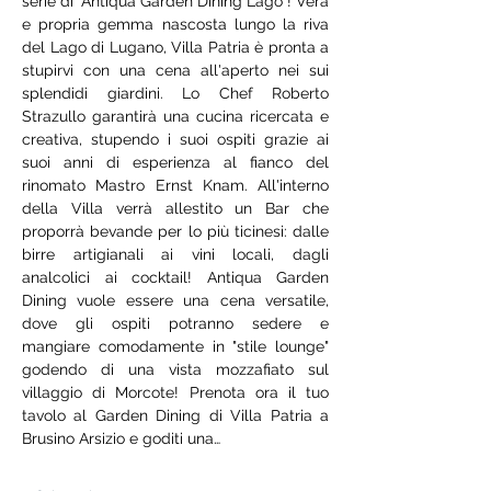
serie di "Antiqua Garden Dining Lago"! Vera 
e propria gemma nascosta lungo la riva 
del Lago di Lugano, Villa Patria è pronta a 
stupirvi con una cena all'aperto nei sui 
splendidi giardini. Lo Chef Roberto 
Strazullo garantirà una cucina ricercata e 
creativa, stupendo i suoi ospiti grazie ai 
suoi anni di esperienza al fianco del 
rinomato Mastro Ernst Knam. All'interno 
della Villa verrà allestito un Bar che 
proporrà bevande per lo più ticinesi: dalle 
birre artigianali ai vini locali, dagli 
analcolici ai cocktail! Antiqua Garden 
Dining vuole essere una cena versatile, 
dove gli ospiti potranno sedere e 
mangiare comodamente in "stile lounge" 
godendo di una vista mozzafiato sul 
villaggio di Morcote! Prenota ora il tuo 
tavolo al Garden Dining di Villa Patria a 
Brusino Arsizio e goditi una…